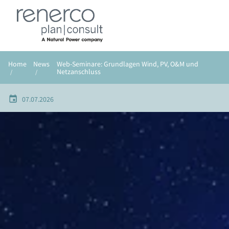
DE
EN
Home
News
Web-Seminare: Grundlagen Wind, PV, O&M und
Netzanschluss
07.07.2026