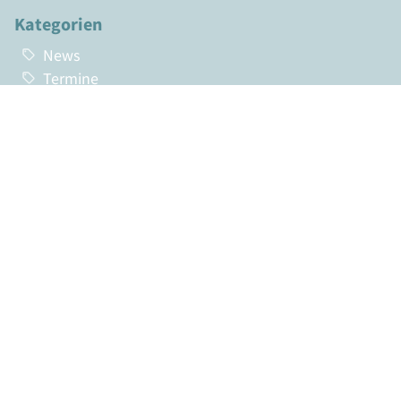
Kategorien
News
Termine
Top News
Tags
Netzanschluss
Photovoltaik
Windenergie